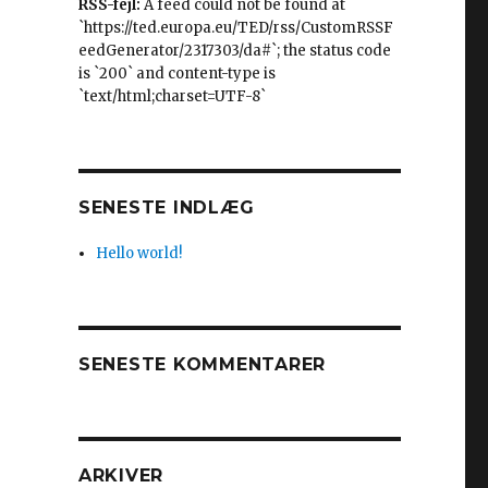
RSS-fejl:
A feed could not be found at
`https://ted.europa.eu/TED/rss/CustomRSSF
eedGenerator/2317303/da#`; the status code
is `200` and content-type is
`text/html;charset=UTF-8`
SENESTE INDLÆG
Hello world!
SENESTE KOMMENTARER
ARKIVER