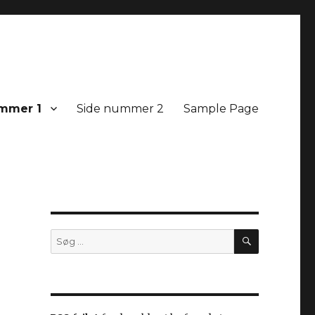
mmer 1
Side nummer 2
Sample Page
SØG
Søg
efter: